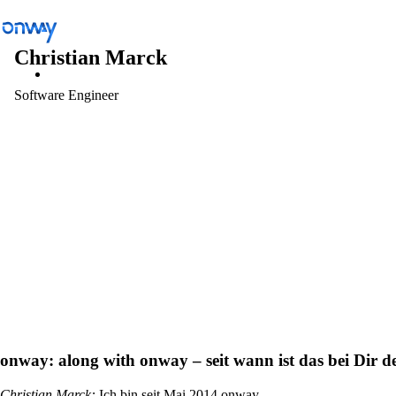
Christian Marck
Software Engineer
Lösungen
/
Standorte und Dinge verbinden
Standorte und Dinge verbinden
Netzwerkzugang kontrollieren
Branche
onway:
along with onway – seit wann ist das bei Dir d
Öffentlicher Verkehr
Christian Marck
:
Ich bin seit Mai 2014 onway.