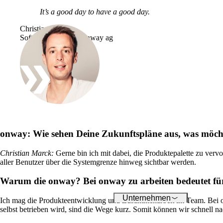
Über onway
It’s a good day to have a good day.
Hier finden Sie einige
Informationen zu usnse
Christian Marck
Firma.
Software Engineer, onway ag
Jobs
on your way to success
onway
onway:
Wie sehen Deine Zukunftspläne aus, was möch
Christian Marck
:
Gerne bin ich mit dabei, die Produktepalette zu verv
aller Benutzer über die Systemgrenze hinweg sichtbar werden.
Warum die onway? Bei onway zu arbeiten bedeutet f
Unternehmen
Ich mag die Produkteentwicklung und Zusammenarbeit im Team. Bei on
selbst betrieben wird, sind die Wege kurz. Somit können wir schnell 