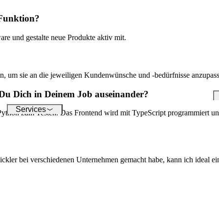
die digitale Welt – unsere
um
Softwares ermöglichen Ihnen
op
 Funktion?
einen reibungslosen Anschluss
unterschiedlichster Geräte.
re und gestalte neue Produkte aktiv mit.
keln, um sie an die jeweiligen Kundenwünsche und -bedürfnisse anzupas
 Du Dich in Deinem Job auseinander?
Services
ython zum Testen. Das Frontend wird mit TypeScript programmiert un
ickler bei verschiedenen Unternehmen gemacht habe, kann ich ideal ein