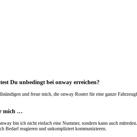
Partner
Unsere Partner für Ihre Projekte.
rer
 with
test Du unbedingt bei onway erreichen?
ollständigen und freue mich, die onway Router für eine ganze Fahrzeugf
ür mich …
way bin ich nicht einfach eine Nummer, sondern kann auch mitreden.
nach Bedarf reagieren und unkompliziert kommunizieren.