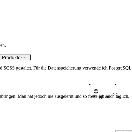
 Ihre ICT-Infrastruktur
timal zu betreuen.
sen.
Produkte
d SCSS gestaltet. Für die Datenspeicherung verwende ich PostgreSQL
bringen. Man hat jedoch nie ausgelernt und so freue ich mich täglich,
Support
E
F
Auch inte