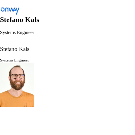
Stefano Kals
Systems Engineer
Zurück
Standorte und Dinge verbinden
Stefano Kals
Netzwerkzugang kontrollieren
Systems Engineer
Branche
Öffentlicher Verkehr
WLAN
Netzwerke
Sicherheit
Standorte und Dinge verbinden
Lösungen
/
Standorte und Dinge verbinden