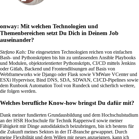
Services
/
Netzwerk
onway:
Mit welchen Technologien und
Themenbereichen setzt Du Dich in Deinem Job
Network Engineering
auseinander?
Netzwerke strategisch denken, sicher betreiben
und gezielt weiterentwickeln.
Stefano Kals
:
Die eingesetzten Technologien reichen von einfachen
Bash- und Pythonskripten bis hin zu umfassenden Ansible Playbooks
und Modulen, objektorientierter Pythonskripts, CI/CD mittels Jenkins
oder Gitlab, Backend und Frontendlösungen auf Basis von
Webframeworks wie Django oder Flask sowie VMWare VCenter und
Netzwerk-Automatisierung
ESXi Hypervisor, Bind DNS, SDA, SDWAN, CI/CD-Pipelines sowie
Mehr freie Kapazität dank der
dem Runbook Automation Tool von Rundeck und sicherlich weitere,
Automatisierung von repetitiven Netzwerk-
die folgen werden.
Arbeitsprozessen.
Welches berufliche Know-how bringst Du dafür mit?
Dank meiner fundierten Grundausbildung und dem Hochschulstudium
Helpdesk & Network Operation Centers
an der HSR Hochschule für Technik Rapperswil sowie meiner
(NOC)
Fähigkeit mir Dinge autodidaktisch beizubringen, bin ich bestens für
Massgeschneiderte und modulare
die Zukunft meines Sektors in der IT-Branche gewappnet. Durch
Dienstleistungspakete, um Ihre ICT-
meine Flexibilität und dem Willen mir neues anzueignen, kann ich