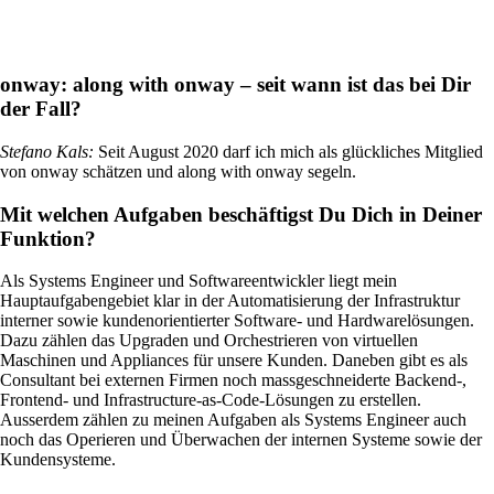
onway:
along with onway – seit wann ist das bei Dir
der Fall?
Standorte vernetzen mit SD-WAN
Effizientes Zusammenspiel der Standorte dank
Stefano Kals
:
Seit August 2020 darf ich mich als glückliches Mitglied
sicheren und stabilen Verbindungen – für
von onway schätzen und along with onway segeln.
höchste Qualität.
Mit welchen Aufgaben beschäftigst Du Dich in Deiner
Funktion?
Geräte im Netzwerk
Individuelle und sichere Netzwerkzugriffe
Als Systems Engineer und Softwareentwickler liegt mein
nach Ihren Bedürfnissen.
Hauptaufgabengebiet klar in der Automatisierung der Infrastruktur
interner sowie kundenorientierter Software- und Hardwarelösungen.
Dazu zählen das Upgraden und Orchestrieren von virtuellen
Maschinen und Appliances für unsere Kunden. Daneben gibt es als
Consultant bei externen Firmen noch massgeschneiderte Backend-,
Frontend- und Infrastructure-as-Code-Lösungen zu erstellen.
Internet of Things
Ausserdem zählen zu meinen Aufgaben als Systems Engineer auch
Das Internet der Dinge erobert die digitale
noch das Operieren und Überwachen der internen Systeme sowie der
Welt – unsere Softwares ermöglichen Ihnen
Kundensysteme.
einen reibungslosen Anschluss
unterschiedlichster Geräte.