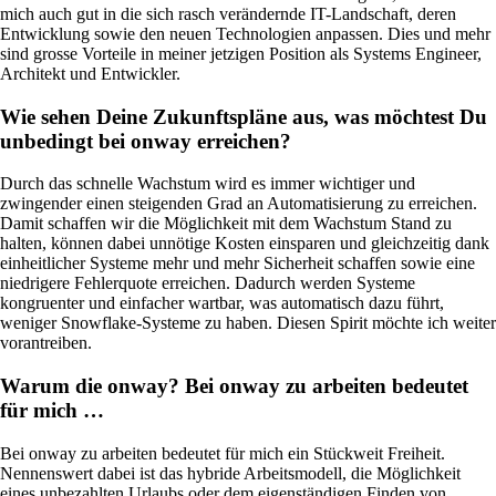
Infrastruktur optimal zu betreuen.
mich auch gut in die sich rasch verändernde IT-Landschaft, deren
Entwicklung sowie den neuen Technologien anpassen. Dies und mehr
sind grosse Vorteile in meiner jetzigen Position als Systems Engineer,
Architekt und Entwickler.
Auch interessant:
Wie sehen Deine Zukunftspläne aus, was möchtest Du
Cisco-Produkteinkauf
unbedingt bei onway erreichen?
Ruckus-Produkteinkauf
Weitere Produkteinkäufe
Durch das schnelle Wachstum wird es immer wichtiger und
zwingender einen steigenden Grad an Automatisierung zu erreichen.
Damit schaffen wir die Möglichkeit mit dem Wachstum Stand zu
halten, können dabei unnötige Kosten einsparen und gleichzeitig dank
einheitlicher Systeme mehr und mehr Sicherheit schaffen sowie eine
niedrigere Fehlerquote erreichen. Dadurch werden Systeme
kongruenter und einfacher wartbar, was automatisch dazu führt,
weniger Snowflake-Systeme zu haben. Diesen Spirit möchte ich weiter
vorantreiben.
Services
Warum die onway? Bei onway zu arbeiten bedeutet
für mich …
Zurück
Bei onway zu arbeiten bedeutet für mich ein Stückweit Freiheit.
Produkte
Nennenswert dabei ist das hybride Arbeitsmodell, die Möglichkeit
eines unbezahlten Urlaubs oder dem eigenständigen Finden von