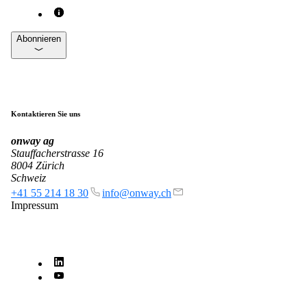
on5800
Cisco-Produkte
Ruckus-Produkte
Abonnieren
Weitere Produkte
Kontaktieren Sie uns
onway
ag
Stauffacherstrasse 16
8004 Zürich
Produkte
Schweiz
+41 55 214 18 30
info@onway.ch
Referenzen
Impressum
News
Veranstaltungen