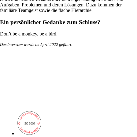
Aufgaben, Problemen und deren Lösungen. Dazu kommen der
familiäre Teamgeist sowie die flache Hierarchie.
Ein persönlicher Gedanke zum Schluss?
onway routers
Entdecken Sie unser vielfältiges Router-
Don’t be a monkey, be a bird.
Angebot.
Das Interview wurde im April 2022 geführt.
CarlOS
CarlOS ist unser Router-Betriebssystem
basierend auf Linux.
macman
Detaillierte Network Access Control und
Monitoring in einem.