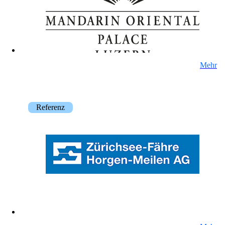
mpp
Die flexibelste WLAN-Guest-Access-Lösung,
bei über 100 Firmen im Einsatz.
Mehr
onway director
Mit dem onway director steuern Sie all Ihre
onway-Produkte von einem Ort aus.
Referenz
Auch interessant:
on1700
on1810
on2800
on2810
on3800
on3900
on4800