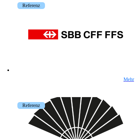
Referenz
onway routers
Entdecken Sie unser vielfältiges Router-
Angebot.
CarlOS
CarlOS ist unser Router-Betriebssystem
basierend auf Linux.
Mehr
Referenz
macman
Detaillierte Network Access Control und
Monitoring in einem.