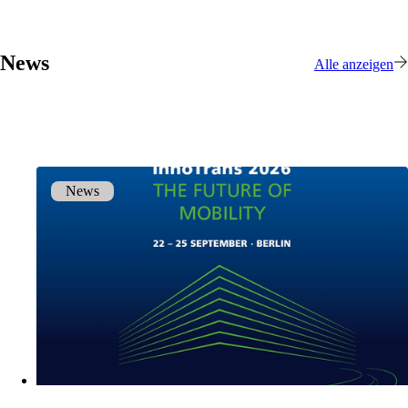
Team
Lernen Sie unser Team kennen.
News
Alle anzeigen
Jobs
on your way to success with onway
News
Auch interessant:
Impressum