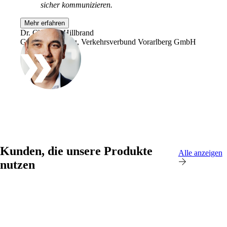
Infrastruktur optimal zu betreuen.
sicher kommunizieren.
Mehr erfahren
Dr. Christian Hillbrand
Geschäftsführung, Verkehrsverbund Vorarlberg GmbH
Auch interessant:
Cisco-Produkteinkauf
Ruckus-Produkteinkauf
Weitere Produkteinkäufe
Kunden, die unsere Produkte
Alle anzeigen
nutzen
Services
Zurück
Produkte