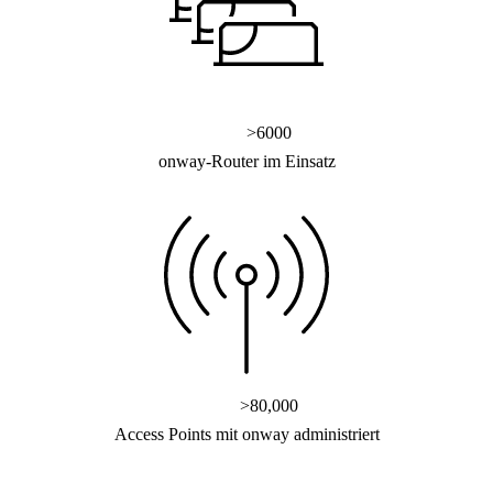
>
6000
onway-Router im Einsatz
Lösungen
Zurück
Netzwerk
Sicherheit
>
80,000
WLAN
Access Points mit onway administriert
Netzwerk