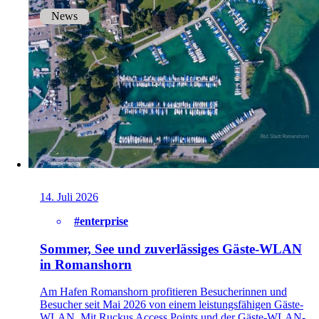
News
14. Juli 2026
#enterprise
Sommer, See und zuverlässiges Gäste-WLAN
in Romanshorn
Am Hafen Romanshorn profitieren Besucherinnen und
Besucher seit Mai 2026 von einem leistungsfähigen Gäste-
WLAN. Mit Ruckus Access Points und der Gäste-WLAN-