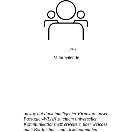
Services
/
Netzwerk
Network Engineering
Netzwerke strategisch denken, sicher betreiben
und gezielt weiterentwickeln.
>
30
Mitarbeitende
Netzwerk-Automatisierung
Mehr freie Kapazität dank der
Automatisierung von repetitiven Netzwerk-
Arbeitsprozessen.
Helpdesk & Network Operation Centers
onway hat dank intelligenter Firmware unser
(NOC)
Passagier-WLAN zu einem universellen
Massgeschneiderte und modulare
Kommunikationsnetz erweitert, über welches
Dienstleistungspakete, um Ihre ICT-
auch Bordrechner und Ticketautomaten