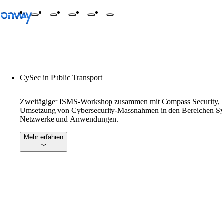
Zurück
CySec in Public Transport
Standorte und Dinge verbinden
Netzwerkzugang kontrollieren
Zweitägiger ISMS-Workshop zusammen mit Compass Security, 
Umsetzung von Cybersecurity-Massnahmen in den Bereichen S
Branche
Netzwerke und Anwendungen.
Öffentlicher Verkehr
Mehr erfahren
WLAN
Netzwerke
Sicherheit
Standorte und Dinge verbinden
Lösungen
/
Standorte und Dinge verbinden