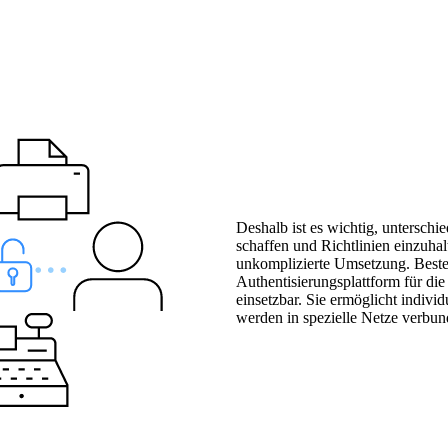
Unsere Partner für Ihre Projekte.
rer
 with
Deshalb ist es wichtig, unterschi
schaffen und Richtlinien einzuh
unkomplizierte Umsetzung. Beste
Authentisierungsplattform für di
einsetzbar. Sie ermöglicht indiv
werden in spezielle Netze verbun