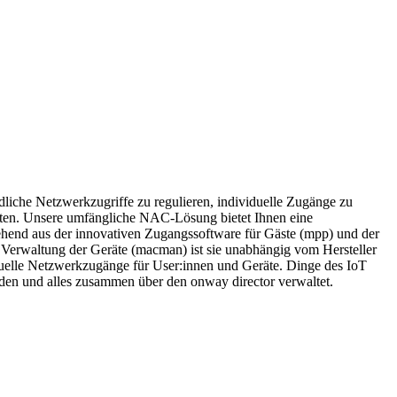
Lernen Sie unser Team kennen.
edliche Netzwerkzugriffe zu regulieren, individuelle Zugänge zu
alten. Unsere umfängliche NAC-Lösung bietet Ihnen eine
hend aus der innovativen Zugangssoftware für Gäste (mpp) und der
e Verwaltung der Geräte (macman) ist sie unabhängig vom Hersteller
iduelle Netzwerkzugänge für User:innen und Geräte. Dinge des IoT
den und alles zusammen über den onway director verwaltet.