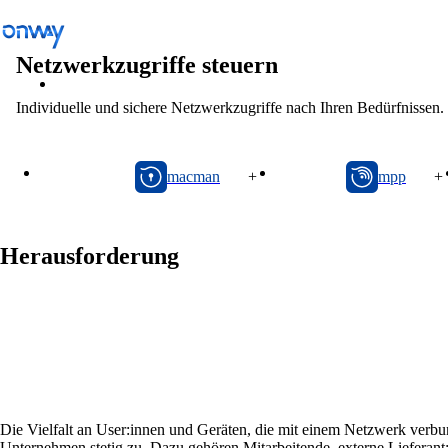
Netzwerkzugriffe steuern
Individuelle und sichere Netzwerkzugriffe nach Ihren Bedürfnissen.
Lösungen
/
Netzwerkzugang kontrollieren
macman
mpp
macman
+
mpp
+
Standorte und Dinge verbinden
Herausforderung
Netzwerkzugang kontrollieren
Branche
Öffentlicher Verkehr
Die Vielfalt an User:innen und Geräten, die mit einem Netzwerk verb
Unternehmen stetig zu. Dazu gehören Mitarbeitende, externe Lieferant