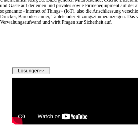
und Gäste auf der einen und privates sowie Firmenequipment auf der 
sogenannte «Internet of Things» (IoT), also die Anschliessung versch
WLAN
Drucker, Barcodescanner, Tablets oder Sitzungszimmeranzeigen. Das v
Verwaltungsaufwand und wirft Fragen zur Sicherheit auf.
Netzwerke
Sicherheit
Lösungen
News
Veranstaltungen
Unternehmen
Über onway