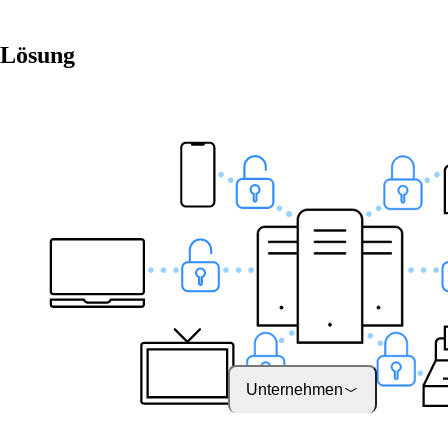
Hier finden Sie einige
Informationen zu usnse
Firma.
Lösung
Jobs
on your way to success
onway
Unternehmen