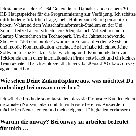
Services
/
Netzwerk
Ich stamme aus der «C=64 Generation». Damals standen einem 39
KB-Hauptspeicher für die Programmierung zur Verfügung. Ich schätze
mich in der glücklichen Lage, mein Hobby zum Beruf gemacht zu
haben: Während dem Wirtschaftsinformatik-Studium an der Uni
Zürich Teilzeit an verschiedenen Orten, danach Vollzeit in einem
Network Engineering
Startup Unternehmen im Technopark. Um die Jahrtausendwende,
Netzwerke strategisch denken, sicher betreiben
Stichwort "dot com bubble", war mein Fokus auf verteilte Systeme
und gezielt weiterentwickeln.
und mobile Kommunikation gerichtet. Später habe ich einige Jahre
Software für die Echtzeit-Überwachung und -Kommunikation von
Telekomdaten in einer internationalen Firma entwickelt und ein kleines
Team geleitet. Bis ich schlussendlich bei CloudGuard AG bzw. onway
ag gelandet bin.
Netzwerk-Automatisierung
Wie sehen Deine Zukunftspläne aus, was möchtest Du
Mehr freie Kapazität dank der
Automatisierung von repetitiven Netzwerk-
unbedingt bei onway erreichen?
Arbeitsprozessen.
Ich will die Produkte so mitgestalten, dass sie für unsere Kunden einen
maximalen Nutzen haben und ihnen Freude bereiten. Ausserdem
möchte ich Neues lernen und meine eigenen Fähigkeiten verbessern.
Helpdesk & Network Operation Centers
(NOC)
Warum die onway? Bei onway zu arbeiten bedeutet
Massgeschneiderte und modulare
für mich …
Dienstleistungspakete, um Ihre ICT-