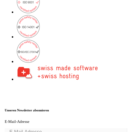
onway routers
Entdecken Sie unser vielfältiges Router-
Angebot.
CarlOS
CarlOS ist unser Router-Betriebssystem
basierend auf Linux.
macman
Detaillierte Network Access Control und
Unseren Newsletter abonnieren
Monitoring in einem.
E-Mail-Adresse