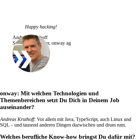
Happy hacking!
Andreas Kruthoff
Software Engineer, onway ag
Lösungen
Zurück
onway:
Mit welchen Technologien und
Netzwerk
Themenbereichen setzt Du Dich in Deinem Job
auseinander?
Sicherheit
WLAN
Andreas Kruthoff
:
Vor allem mit Java, TypeScript, auch Linux und
SQL – und tausend anderen Dingen dazwischen und drum rum.
Netzwerk
Welches berufliche Know-how bringst Du dafür mit?