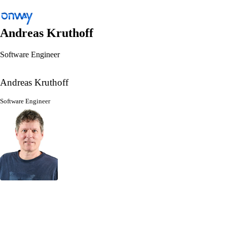
Andreas Kruthoff
Software Engineer
Zurück
Standorte und Dinge verbinden
Andreas Kruthoff
Netzwerkzugang kontrollieren
Software Engineer
Branche
Öffentlicher Verkehr
WLAN
Netzwerke
Sicherheit
Standorte und Dinge verbinden
Lösungen
/
Standorte und Dinge verbinden