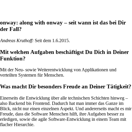
onway:
along with onway – seit wann ist das bei Dir
der Fall?
Standorte vernetzen mit SD-WAN
Effizientes Zusammenspiel der Standorte dank
Andreas Kruthoff
:
Seit dem 1.6.2015.
sicheren und stabilen Verbindungen – für
höchste Qualität.
Mit welchen Aufgaben beschäftigst Du Dich in Deiner
Funktion?
Geräte im Netzwerk
Mit der Neu- sowie Weiterentwicklung von Applikationen und
Individuelle und sichere Netzwerkzugriffe
verteilten Systemen für Menschen.
nach Ihren Bedürfnissen.
Was macht Dir besonders Freude an Deiner Tätigkeit?
Einerseits die Entwicklung über alle technischen Schichten hinweg –
also Backend bis Frontend. Dadurch hat man immer das Ganze im
Internet of Things
Blick, nicht nur einen einzelnen Aspekt. Und andererseits macht es mir
Das Internet der Dinge erobert die digitale
Freude, dass die Software Menschen hilft, ihre Aufgaben besser zu
Welt – unsere Softwares ermöglichen Ihnen
erledigen, sowie die agile Software-Entwicklung in einem Team mit
einen reibungslosen Anschluss
flacher Hierarchie.
unterschiedlichster Geräte.