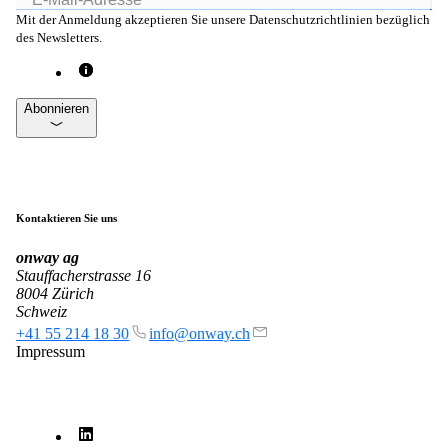
Mit der Anmeldung akzeptieren Sie unsere Datenschutzrichtlinien bezüglich
mpp
des Newsletters.
Die flexibelste WLAN-Guest-Access-Lösung,
bei über 100 Firmen im Einsatz.
Abonnieren
onway director
Mit dem onway director steuern Sie all Ihre
onway-Produkte von einem Ort aus.
Kontaktieren Sie uns
onway
ag
Stauffacherstrasse 16
8004 Zürich
Schweiz
Auch interessant:
+41 55 214 18 30
info@onway.ch
on1700
Impressum
on1810
on2800
on2810
on3800
on3900
on4800