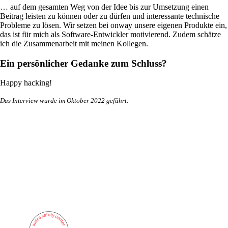
Infrastruktur optimal zu betreuen.
… auf dem gesamten Weg von der Idee bis zur Umsetzung einen
Beitrag leisten zu können oder zu dürfen und interessante technische
Probleme zu lösen. Wir setzen bei onway unsere eigenen Produkte ein,
das ist für mich als Software-Entwickler motivierend. Zudem schätze
ich die Zusammenarbeit mit meinen Kollegen.
Auch interessant:
Cisco-Produkteinkauf
Ein persönlicher Gedanke zum Schluss?
Ruckus-Produkteinkauf
Weitere Produkteinkäufe
Happy hacking!
Das Interview wurde im Oktober 2022 geführt.
Services
Zurück
Produkte