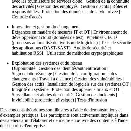
Services
/
Réseau
avec les fournisseurs de services cloud | Gestion de la continuité
des activités | Gestion des employés | Gestion d'actifs | Rôles et
responsabilités | Protection des données et de la vie privée |
Contrôle d'accès
Innovation et gestion du changement
Exigences en matière de mesures IT et OT | Environnement de
Services de réseau
développement cloud (données de test) | Pipelines CI/CD
Conception, construction, entretien et support :
(processus automatisé de livraison de logiciels) | Tests de sécurité
les réseaux, on s’y connaît !
des applications (DAST/SAST) | Audits de sécurité et
habilitation RSSI | Utilisation de méthodes cryptographiques
Exploitation des systèmes et du réseau
Disponibilité | Gestion des identités/authentification |
Network Engineering
Segmentation/Zonage | Gestion de la configuration et des
Penser les réseaux de manière stratégique, les
changements | Travail à distance | Gestion des vulnérabilités |
exploiter en toute sécurité et les développer
Gestion des actifs | Installation de logiciels sur des systèmes OT |
avec pertinence.
Intégrité du système | Protection des appareils finaux et OT |
Surveillance et alertes de sécurité | Gestion des incidents |
Inviolabilité (protection physique) | Tests d'intrusion
Des concepts théoriques sont illustrés à l'aide de démonstrations et
Automatisation du réseau
d'exemples pratiques. Les participants sont activement impliqués dans
Plus de capacité disponible grâce à
des ateliers afin d'élaborer et de mettre en œuvre des contenus à l'aide
l'automatisation des processus de travail
de scenarios d'entreprise.
répétitifs du réseau.