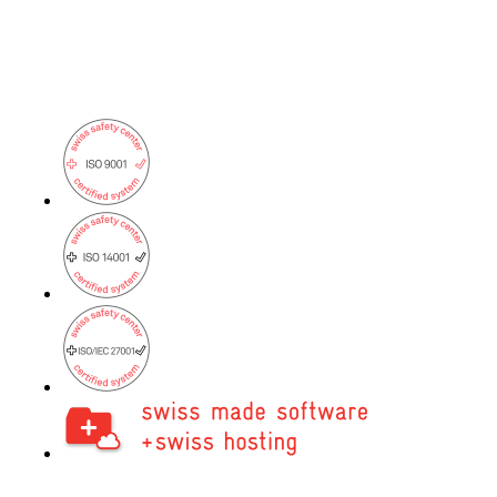
Partenaires
Nos partenaires pour vos projets.
Équipe
Rencontrez notre équipe.
Emplois
on your way to success with onway
Intéressant également :
Mentions légales