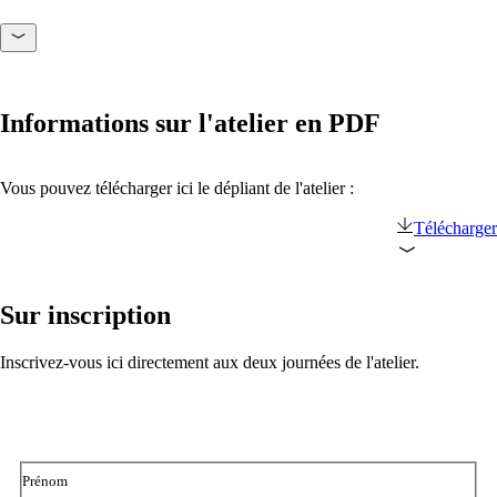
macman
Contrôle d'accès réseau et surveillance
détaillés en un seul produit.
Informations sur l'atelier en PDF
mpp
Vous pouvez télécharger ici le dépliant de l'atelier :
La solution de guest access WLAN la plus
flexible, utilisée par plus de 100 entreprises.
Télécharger
Sur inscription
onway director
Avec onway director, vous gérez tous vos
produits onway à partir d'un seul endroit.
Inscrivez-vous ici directement aux deux journées de l'atelier.
Prénom
Intéressant également :