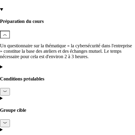
Helpdesk & Network Operation Centers
Préparation du cours
(NOC)
Des paquets de services modulaires et sur
mesure pour une gestion optimale de votre
infrastructure ICT.
Un questionnaire sur la thématique « la cybersécurité dans l'entreprise
» constitue la base des ateliers et des échanges mutuel. Le temps
nécessaire pour cela est d'environ 2 à 3 heures.
Intéressant également :
Achat de produits Cisco
Conditions préalables
Achat de produits Ruckus
Plus achats de produits
Groupe cible