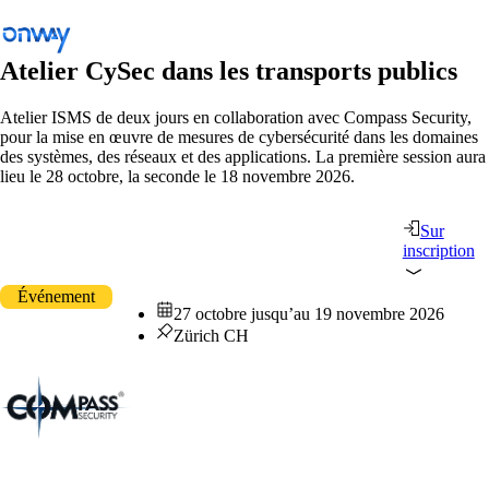
Atelier CySec dans les transports publics
Atelier ISMS de deux jours en collaboration avec Compass Security,
pour la mise en œuvre de mesures de cybersécurité dans les domaines
Retour
des systèmes, des réseaux et des applications. La première session aura
Connecter les sites et les équipements
lieu le 28 octobre, la seconde le 18 novembre 2026.
Contrôler l’accès au réseau
Sur
Industrie
inscription
Transports publics
Événement
27 octobre
jusqu’au
19 novembre 2026
Wi-Fi
Zürich CH
Réseaux
Sécurité
Connecter les sites et les équipements
Solutions
/
Connecter les sites et les équipements