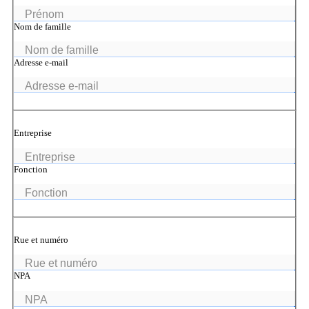
on1700
on1810
Nom de famille
on2800
on2810
Adresse e-mail
on3800
on3900
on4800
on5800
Produits Cisco
Produits Ruckus
Entreprise
Plus de Produits
Fonction
Rue et numéro
Produits
NPA
Références