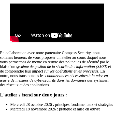
Mettre en réseau les sites avec SD-WAN
Interaction efficace des sites grâce à des
connexions sûres et stables - pour une qualité
maximale.
En collaboration avec notre partenaire Compass Security, nous
sommes heureux de vous proposer un atelier au cours duquel nous
Périphériques sur le réseau
vous permettons de mettre en œuvre des politiques de sécurité par le
Accès au réseau personnalisé et sécurisé selon
biais d'un
système de gestion de la sécurité de l'information (SMSI)
et
vos besoins.
de comprendre leur
impact sur les opérations et les processus
. En
outre, nous transmettons les
connaissances nécessaires à la mise en
œuvre de mesures de cybersécurité dans les domaines des systèmes
,
des réseaux et des applications.
Internet of Things
L'atelier s'étend sur deux jours :
L'Internet des objets conquiert le monde
numérique – nos logiciels vous permettent de
Mercredi 28 octobre 2026 : principes fondamentaux et stratégies
connecter sans problème les appareils les plus
Mercredi 18 novembre 2026 : pratique et mise en œuvre
divers.