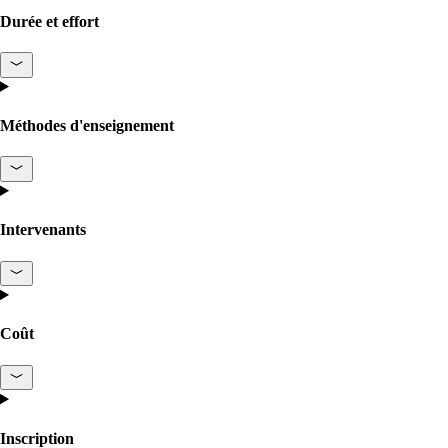
Services
Durée et effort
Retour
Produits
Méthodes d'enseignement
onway routers
Intervenants
Découvrez notre offre variée de routeurs.
Coût
CarlOS
CarlOS est notre système d'exploitation pour
routeurs, basé sur Linux.
Inscription