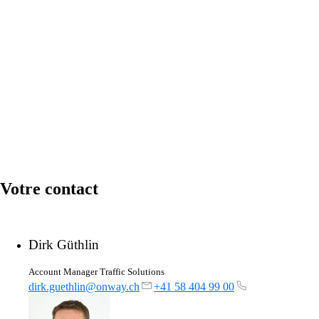
Services
Retour
Produits
onway routers
Découvrez notre offre variée de routeurs.
Votre contact
Dirk Güthlin
CarlOS
CarlOS est notre système d'exploitation pour
Account Manager Traffic Solutions
routeurs, basé sur Linux.
dirk.guethlin@onway.ch
+41 58 404 99 00