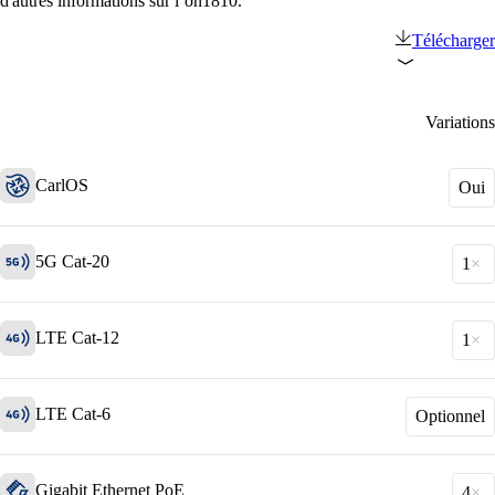
d'autres informations sur l’on1810.
Télécharger
Variations
CarlOS
Oui
Solutions
5G Cat-20
1
Retour
LTE Cat-12
1
Réseau
Sécurité
LTE Cat-6
Optionnel
Wi-Fi
Réseau
Gigabit Ethernet PoE
4