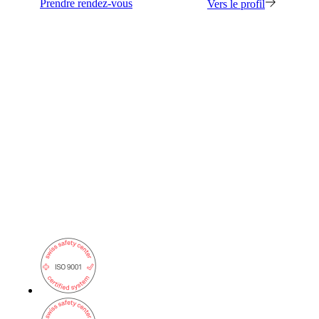
Prendre rendez-vous
Vers le profil
on1700
on1810
on2800
on2810
on3800
on3900
on4800
on5800
Produits Cisco
Produits Ruckus
Plus de Produits
Produits
Références