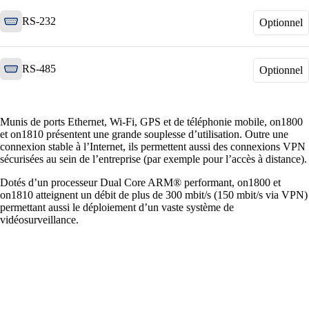
RS-232
Optionnel
Helpdesk & Network Operation Centers
(NOC)
Des paquets de services modulaires et sur
RS-485
Optionnel
mesure pour une gestion optimale de votre
infrastructure ICT.
Munis de ports Ethernet, Wi-Fi, GPS et de téléphonie mobile, on1800
et on1810 présentent une grande souplesse d’utilisation. Outre une
connexion stable à l’Internet, ils permettent aussi des connexions VPN
Intéressant également :
sécurisées au sein de l’entreprise (par exemple pour l’accès à distance).
Achat de produits Cisco
Dotés d’un processeur Dual Core ARM® performant, on1800 et
Achat de produits Ruckus
on1810 atteignent un débit de plus de 300 mbit/s (150 mbit/s via VPN)
Plus achats de produits
permettant aussi le déploiement d’un vaste système de
vidéosurveillance.