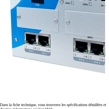
Mettre en réseau les sites avec SD-WAN
Interaction efficace des sites grâce à des
connexions sûres et stables - pour une qualité
maximale.
Périphériques sur le réseau
Accès au réseau personnalisé et sécurisé selon
vos besoins.
Internet of Things
L'Internet des objets conquiert le monde
numérique – nos logiciels vous permettent de
connecter sans problème les appareils les plus
Dans la fiche technique, vous trouverez les spécifications détaillées et
divers.