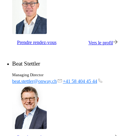
macman
Contrôle d'accès réseau et surveillance
détaillés en un seul produit.
Prendre rendez-vous
Vers le profil
mpp
La solution de guest access WLAN la plus
flexible, utilisée par plus de 100 entreprises.
Beat Stettler
Managing Director
beat.stettler@onway.ch
+41 58 404 45 44
onway director
Avec onway director, vous gérez tous vos
produits onway à partir d'un seul endroit.
Intéressant également :