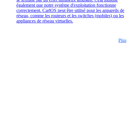
également que notre système d'exploitation fonctionne
correctement. CarlOS peut être utilisé pour les appareils de
réseau, comme les routeurs et les switches (mobiles) ou les
Helpdesk & Network Operation Centers
appliances de réseau virtuelles.
(NOC)
Des paquets de services modulaires et sur
mesure pour une gestion optimale de votre
infrastructure ICT.
Plus
Intéressant également :
Achat de produits Cisco
Achat de produits Ruckus
Plus achats de produits