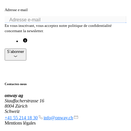
macman
Adresse e-mail
Contrôle d'accès réseau et surveillance
détaillés en un seul produit.
En vous inscrivant, vous acceptez notre politique de confidentialité
concernant la newsletter.
mpp
S’abonner
La solution de guest access WLAN la plus
flexible, utilisée par plus de 100 entreprises.
Contactez-nous
onway director
Avec onway director, vous gérez tous vos
produits onway à partir d'un seul endroit.
onway
ag
Stauffacherstrasse 16
8004 Zürich
Schweiz
+41 55 214 18 30
info@onway.ch
Mentions légales
Intéressant également :