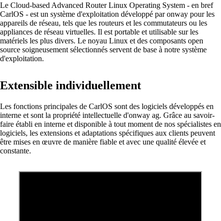
Le Cloud-based Advanced Router Linux Operating System - en bref
CarlOS - est un système d'exploitation développé par onway pour les
appareils de réseau, tels que les routeurs et les commutateurs ou les
appliances de réseau virtuelles. Il est portable et utilisable sur les
matériels les plus divers. Le noyau Linux et des composants open
source soigneusement sélectionnés servent de base à notre système
Mettre en réseau les sites avec SD-WAN
d'exploitation.
Interaction efficace des sites grâce à des
connexions sûres et stables - pour une qualité
maximale.
Extensible individuellement
Les fonctions principales de CarlOS sont des logiciels développés en
interne et sont la propriété intellectuelle d'onway ag. Grâce au savoir-
Périphériques sur le réseau
faire établi en interne et disponible à tout moment de nos spécialistes en
Accès au réseau personnalisé et sécurisé selon
logiciels, les extensions et adaptations spécifiques aux clients peuvent
vos besoins.
être mises en œuvre de manière fiable et avec une qualité élevée et
constante.
Internet of Things
L'Internet des objets conquiert le monde
numérique – nos logiciels vous permettent de
connecter sans problème les appareils les plus
divers.