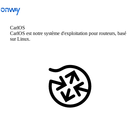
CarlOS
CarlOS est notre système d'exploitation pour routeurs, basé
sur Linux.
Retour
Connecter les sites et les équipements
Contrôler l’accès au réseau
Industrie
Transports publics
Wi-Fi
Réseaux
Sécurité
Connecter les sites et les équipements
Solutions
/
Connecter les sites et les équipements