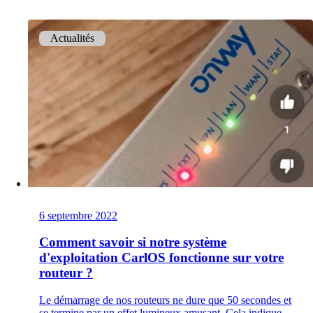
Services
/
Réseau
Actualités
Services de réseau
Conception, construction, entretien et support :
les réseaux, on s’y connaît !
Network Engineering
Penser les réseaux de manière stratégique, les
exploiter en toute sécurité et les développer
avec pertinence.
6 septembre 2022
Comment savoir si notre système
d'exploitation CarlOS fonctionne sur votre
Automatisation du réseau
routeur ?
Plus de capacité disponible grâce à
l'automatisation des processus de travail
Le démarrage de nos routeurs ne dure que 50 secondes et
répétitifs du réseau.
se termine par un effet lumineux amusant. Cela indique