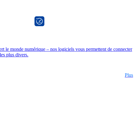
onway director
iert le monde numérique – nos logiciels vous permettent de connecter
les plus divers.
Plus