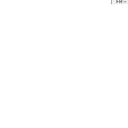
FR
Équipe
Rencontrez notre équipe.