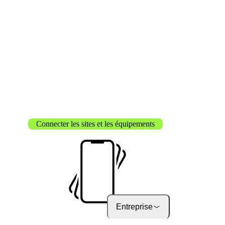
À propos d’onway
Vous trouverez ici quelqu
informations sur notre ent
Emplois
on your way to success w
onway
Connecter les sites et les équipements
Entreprise