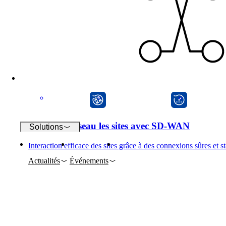
Wi-Fi
Réseaux
Sécurité
CarlOS
onway director
onway ro
Mettre en réseau les sites avec SD-WAN
Solutions
Interaction efficace des sites grâce à des connexions sûres et 
Actualités
Événements
Entreprise