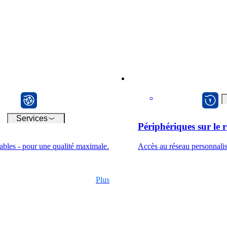
monde numérique – nos logiciels
de 
vous permettent de connecter
sans problème les appareils les
plus divers.
uter
macman
Services
Périphériques sur le 
stables - pour une qualité maximale.
Accès au réseau personnalis
Plus