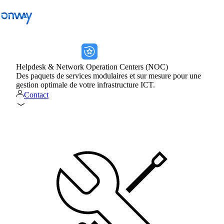
onway services
onway services
Retour
Helpdesk & Network Operation Centers (NOC)
Des paquets de services modulaires et sur mesure pour une
Connecter les sites et les équipements
gestion optimale de votre infrastructure ICT.
Contact
Contrôler l’accès au réseau
Industrie
Transports publics
Wi-Fi
Réseaux
Sécurité
Connecter les sites et les équipements
Solutions
/
Connecter les sites et les équipements