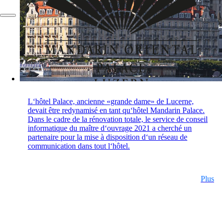
FR
L‘hôtel Palace, ancienne «grande dame» de Lucerne,
devait être redynamisé en tant qu‘hôtel Mandarin Palace.
Dans le cadre de la rénovation totale, le service de conseil
informatique du maître d‘ouvrage 2021 a cherché un
partenaire pour la mise à disposition d‘un réseau de
communication dans tout l‘hôtel.
Plus