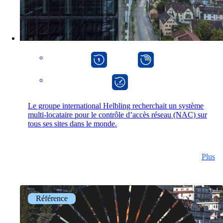
macman
mpp
onway director
Entreprise
Le groupe international Helbling recherchait un système
multi-locataire pour le contrôle d’accès réseau (NAC) sur
tous ses sites dans le monde.
Support
Plus
DE
Référence
EN