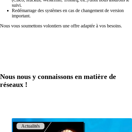
suivi.
macman
Redémarrage des systèmes en cas de changement de version
Contrôle d'accès réseau et surveillance
important.
détaillés en un seul produit.
Nous vous soumettons volontiers une offre adaptée à vos besoins.
mpp
La solution de guest access WLAN la plus
flexible, utilisée par plus de 100 entreprises.
Nous nous y connaissons en matière de
réseaux !
onway director
Avec onway director, vous gérez tous vos
produits onway à partir d'un seul endroit.
Actualités
Intéressant également :