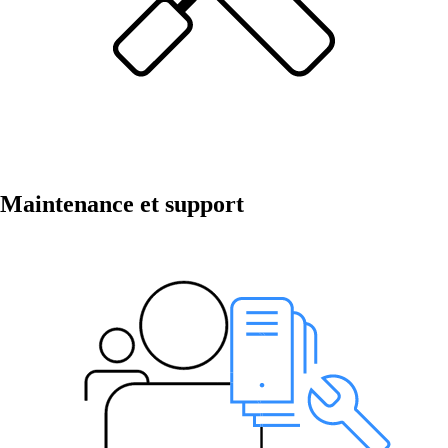
Mettre en réseau les sites avec SD-WAN
Interaction efficace des sites grâce à des
connexions sûres et stables - pour une qualité
maximale.
Maintenance et support
Périphériques sur le réseau
Accès au réseau personnalisé et sécurisé selon
vos besoins.
Internet of Things
L'Internet des objets conquiert le monde
numérique – nos logiciels vous permettent de
connecter sans problème les appareils les plus
divers.