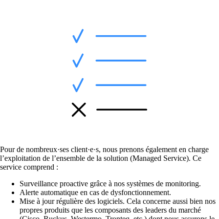
Services
Retour
Produits
onway routers
Découvrez notre offre variée de routeurs.
Pour de nombreux·ses client·e·s, nous prenons également en charge
l’exploitation de l’ensemble de la solution (Managed Service). Ce
service comprend :
CarlOS
CarlOS est notre système d'exploitation pour
Surveillance proactive grâce à nos systèmes de monitoring.
routeurs, basé sur Linux.
Alerte automatique en cas de dysfonctionnement.
Mise à jour régulière des logiciels. Cela concerne aussi bien nos
propres produits que les composants des leaders du marché
(Cisco, Ruckus, Westermo, Tronteq, etc.) dont nous assurons le