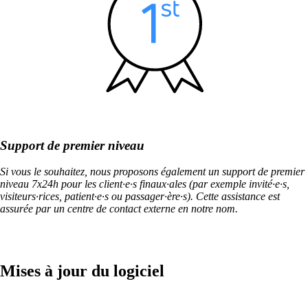
Services
/
Réseau
Services de réseau
Conception, construction, entretien et support :
les réseaux, on s’y connaît !
Support de premier niveau
Network Engineering
Si vous le souhaitez, nous proposons également un support de premier
Penser les réseaux de manière stratégique, les
niveau 7x24h pour les client·e·s finaux·ales (par exemple invité·e·s,
exploiter en toute sécurité et les développer
visiteurs·rices, patient·e·s ou passager·ère·s). Cette assistance est
avec pertinence.
assurée par un centre de contact externe en notre nom.
Automatisation du réseau
Mises à jour du logiciel
Plus de capacité disponible grâce à
l'automatisation des processus de travail
répétitifs du réseau.