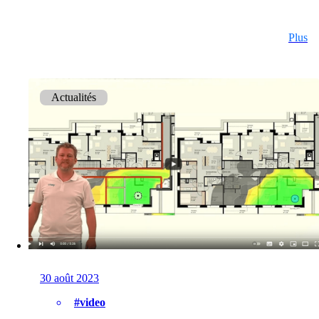
Actualités
Plus
Événements
Actualités
Retour
Entreprise
À propos d’onway
Vous trouverez ici quelques informations sur
notre entreprise.
30 août 2023
#video