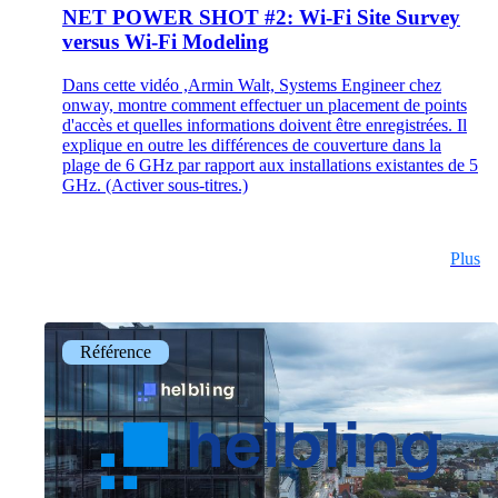
Partenaires
NET POWER SHOT #2: Wi-Fi Site Survey
Nos partenaires pour vos projets.
versus Wi-Fi Modeling
Dans cette vidéo ,Armin Walt, Systems Engineer chez
onway, montre comment effectuer un placement de points
d'accès et quelles informations doivent être enregistrées. Il
explique en outre les différences de couverture dans la
Équipe
plage de 6 GHz par rapport aux installations existantes de 5
Rencontrez notre équipe.
GHz. (Activer sous-titres.)
Plus
Emplois
on your way to success with onway
Référence
Intéressant également :
Mentions légales