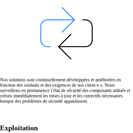
Helpdesk & Network Operation Centers
(NOC)
Des paquets de services modulaires et sur
mesure pour une gestion optimale de votre
infrastructure ICT.
Intéressant également :
Achat de produits Cisco
Achat de produits Ruckus
Nos solutions sont continuellement développées et améliorées en
Plus achats de produits
fonction des souhaits et des exigences de nos client·e·s. Nous
surveillons en permanence l’état de sécurité des composants utilisés et
créons immédiatement les mises à jour et les correctifs nécessaires
lorsque des problèmes de sécurité apparaissent.
Exploitation