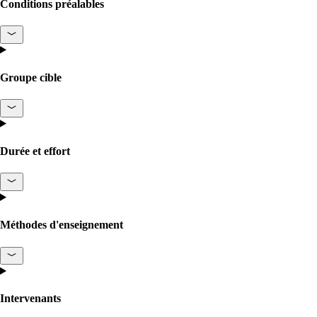
Conditions préalables
routeurs, basé sur Linux.
macman
Groupe cible
Contrôle d'accès réseau et surveillance
détaillés en un seul produit.
Durée et effort
mpp
La solution de guest access WLAN la plus
flexible, utilisée par plus de 100 entreprises.
Méthodes d'enseignement
onway director
Avec onway director, vous gérez tous vos
produits onway à partir d'un seul endroit.
Intervenants