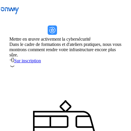
onway services
onway services
Retour
Mettre en œuvre activement la cybersécurité
Dans le cadre de formations et d'ateliers pratiques, nous vous
Connecter les sites et les équipements
montrons comment rendre votre infrastructure encore plus
sûre.
Contrôler l’accès au réseau
Sur inscription
Industrie
Transports publics
Wi-Fi
Réseaux
Sécurité
Connecter les sites et les équipements
Solutions
/
Connecter les sites et les équipements