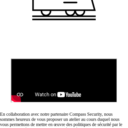
Mettre en réseau les sites avec SD-WAN
Interaction efficace des sites grâce à des
connexions sûres et stables - pour une qualité
maximale.
Périphériques sur le réseau
Accès au réseau personnalisé et sécurisé selon
vos besoins.
Internet of Things
L'Internet des objets conquiert le monde
En collaboration avec notre partenaire Compass Security, nous
numérique – nos logiciels vous permettent de
sommes heureux de vous proposer un atelier au cours duquel nous
connecter sans problème les appareils les plus
vous permettons de mettre en œuvre des politiques de sécurité par le
divers.