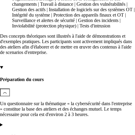
changements | Travail à distance | Gestion des vulnérabilités |
Gestion des actifs | Installation de logiciels sur des systèmes OT |
Intégrité du système | Protection des appareils finaux et OT |
Surveillance et alertes de sécurité | Gestion des incidents |
Inviolabilité (protection physique) | Tests d'intrusion
Services
Des concepts théoriques sont illustrés à l'aide de démonstrations et
d'exemples pratiques. Les participants sont activement impliqués dans
Retour
des ateliers afin d'élaborer et de mettre en œuvre des contenus à l'aide
Produits
de scenarios d'entreprise.
Préparation du cours
onway routers
Découvrez notre offre variée de routeurs.
Un questionnaire sur la thématique « la cybersécurité dans l'entreprise
» constitue la base des ateliers et des échanges mutuel. Le temps
nécessaire pour cela est d'environ 2 à 3 heures.
CarlOS
CarlOS est notre système d'exploitation pour