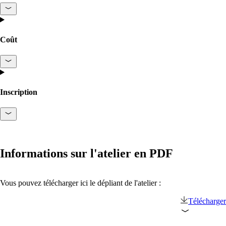
Intéressant également :
Coût
on1700
on1810
on2800
on2810
on3800
Inscription
on3900
on4800
on5800
Produits Cisco
Produits Ruckus
Plus de Produits
Informations sur l'atelier en PDF
Vous pouvez télécharger ici le dépliant de l'atelier :
Télécharger