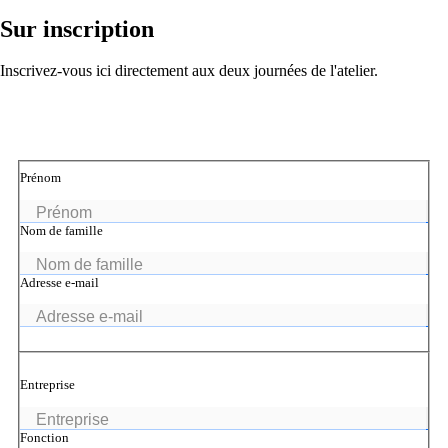
Produits
Sur inscription
Références
Inscrivez-vous ici directement aux deux journées de l'atelier.
Actualités
Événements
Prénom
Nom de famille
Retour
Entreprise
Adresse e-mail
Entreprise
À propos d’onway
Vous trouverez ici quelques informations sur
notre entreprise.
Fonction