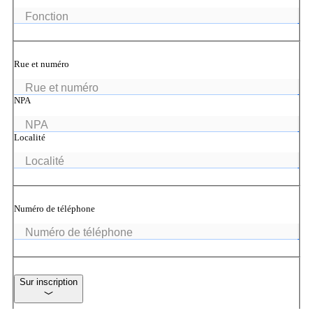
Partenaires
Rue et numéro
Nos partenaires pour vos projets.
NPA
Localité
Équipe
Rencontrez notre équipe.
Numéro de téléphone
Emplois
on your way to success with onway
Sur inscription