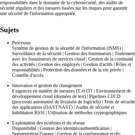
Services
/
Sécurité
responsabilités dans le domaine de la cybersécurité, des audits de
sécurité réguliers et des mesures basées sur les risques pour garantir
une sécurité de l'information appropriée.
Sujets
Conseil en sécurité
La cybersécurité prend de plus en plus
Processus
d'importance. Protégez votre infrastructure !
Système de gestion de la sécurité de l'information (ISMS) |
Surveillance de la sécurité | Gestion des fournisseurs | Traitement
avec les fournisseurs de services cloud | Gestion de la continuité
des activités | Gestion des employés | Gestion d'actifs | Rôles et
responsabilités | Protection des données et de la vie privée |
Mettre en œuvre activement la cybersécurité
Contrôle d'accès
Dans le cadre de formations et d'ateliers
Innovation et gestion du changement
pratiques, nous vous montrons comment
Exigences en matière de mesures IT et OT | Environnement de
rendre votre infrastructure encore plus sûre.
développement cloud (données de test) | Pipelines CI/CD
(processus automatisé de livraison de logiciels) | Tests de sécurité
des applications (DAST/SAST) | Audits de sécurité et
habilitation RSSI | Utilisation de méthodes cryptographiques
Exploitation des systèmes et du réseau
Disponibilité | Gestion des identités/authentification |
Segmentation/Zonage | Gestion de la configuration et des