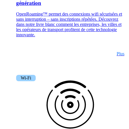
génération
Services
OpenRoaming™ permet des connexions wifi sécurisées et
sans interruption – sans inscriptions répétées. Découvrez
Retour
dans notre livre blanc comment les entreprises, les villes et
Produits
les opérateurs de transport profitent de cette technologie
innovante.
Plus
onway routers
Découvrez notre offre variée de routeurs.
Wi-Fi
CarlOS
CarlOS est notre système d'exploitation pour
routeurs, basé sur Linux.