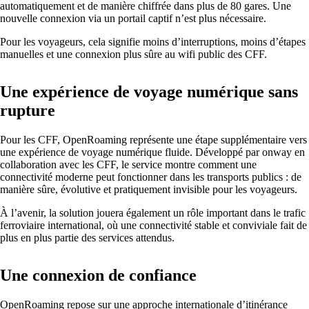
automatiquement et de manière chiffrée dans plus de 80 gares. Une
nouvelle connexion via un portail captif n’est plus nécessaire.
Pour les voyageurs, cela signifie moins d’interruptions, moins d’étapes
manuelles et une connexion plus sûre au wifi public des CFF.
Mettre en réseau les sites avec SD-WAN
Interaction efficace des sites grâce à des
Une expérience de voyage numérique sans
connexions sûres et stables - pour une qualité
rupture
maximale.
Pour les CFF, OpenRoaming représente une étape supplémentaire vers
une expérience de voyage numérique fluide. Développé par onway en
Périphériques sur le réseau
collaboration avec les CFF, le service montre comment une
Accès au réseau personnalisé et sécurisé selon
connectivité moderne peut fonctionner dans les transports publics : de
vos besoins.
manière sûre, évolutive et pratiquement invisible pour les voyageurs.
À l’avenir, la solution jouera également un rôle important dans le trafic
ferroviaire international, où une connectivité stable et conviviale fait de
plus en plus partie des services attendus.
Internet of Things
L'Internet des objets conquiert le monde
Une connexion de confiance
numérique – nos logiciels vous permettent de
connecter sans problème les appareils les plus
divers.
OpenRoaming
repose sur une approche internationale d’itinérance