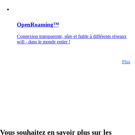
macman
Contrôle d'accès réseau et surveillance
détaillés en un seul produit.
OpenRoaming™
Connexion transparente, sûre et fiable à différents réseaux
wifi - dans le monde entier !
mpp
La solution de guest access WLAN la plus
flexible, utilisée par plus de 100 entreprises.
Plus
onway director
Avec onway director, vous gérez tous vos
produits onway à partir d'un seul endroit.
Vous souhaitez en savoir plus sur les
Intéressant également :