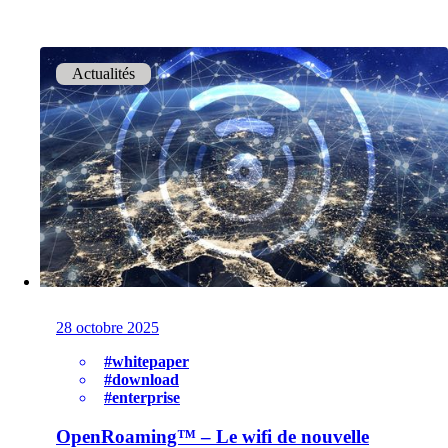
Helpdesk & Network Operation Centers
Actualités
(NOC)
Des paquets de services modulaires et sur
mesure pour une gestion optimale de votre
infrastructure ICT.
Intéressant également :
Achat de produits Cisco
Achat de produits Ruckus
Plus achats de produits
28 octobre 2025
#whitepaper
#download
#enterprise
OpenRoaming™ – Le wifi de nouvelle