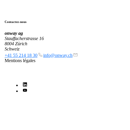
Contactez-nous
onway
ag
Stauffacherstrasse 16
8004 Zürich
Schweiz
Entreprise
+41 55 214 18 30
info@onway.ch
Mentions légales
Support
DE
EN