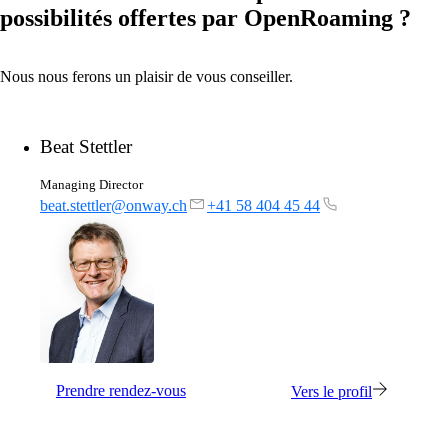
possibilités offertes par OpenRoaming ?
on1700
on1810
on2800
on2810
Nous nous ferons un plaisir de vous conseiller.
on3800
on3900
on4800
Beat Stettler
on5800
Produits Cisco
Produits Ruckus
Managing Director
Plus de Produits
beat.stettler@onway.ch
+41 58 404 45 44
Produits
Prendre rendez-vous
Vers le profil
Références