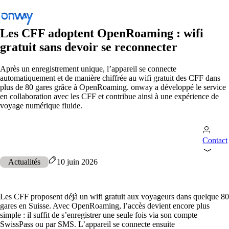
Les CFF adoptent OpenRoaming : wifi
gratuit sans devoir se reconnecter
Retour
Après un enregistrement unique, l’appareil se connecte
automatiquement et de manière chiffrée au wifi gratuit des CFF dans
Connecter les sites et les équipements
plus de 80 gares grâce à OpenRoaming. onway a développé le service
en collaboration avec les CFF et contribue ainsi à une expérience de
Contrôler l’accès au réseau
voyage numérique fluide.
Industrie
Transports publics
Contact
Wi-Fi
Actualités
10 juin 2026
Réseaux
Sécurité
Les CFF proposent déjà un wifi gratuit aux voyageurs dans quelque 80
gares en Suisse. Avec OpenRoaming, l’accès devient encore plus
Connecter les sites et les équipements
simple : il suffit de s’enregistrer une seule fois via son compte
Solutions
/
Connecter les sites et les équipements
SwissPass ou par SMS. L’appareil se connecte ensuite